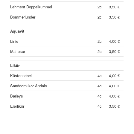
Lehment Doppelkümmel
2cl
3,50 €
Bommerlunder
2cl
3,50 €
Aquavit
Linie
2cl
4,00 €
Malteser
2cl
3,50 €
Likör
Küstennebel
4cl
4,00 €
Sanddornlikör Andalö
4cl
4,00 €
Baileys
4cl
4,00 €
Eierlikör
4cl
3,50 €