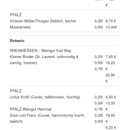
€
PFALZ
Vinision Müller-Thurgau (lieblich, leichte
0,25l
6,70 €
Muskatnote)
0,50l
13,40€
Rotwein
RHEINHESSEN – Weingut Karl May
Kleiner Bruder (St. Laurent, vollmundig &
0,25l
7,60 €
samtig, trocken)
0,50l
15,20
0,75l
€
22,80
€
PFALZ
Julius Knöll (Cuvée, halbtrocken, fruchtig)
0,25l
6,50 €
0,50l
13,00
PFALZ-Weingut Hammel
0,75l
€
Sissi und Franz (Cuvée, harmonische frucht,
0,25l
19,50
lieblich)
0,50l
€
6,20 €