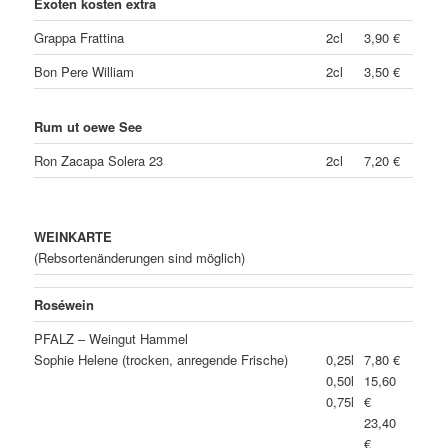
Exoten kosten extra
Grappa Frattina
2cl
3,90 €
Bon Pere William
2cl
3,50 €
Rum ut oewe See
Ron Zacapa Solera 23
2cl
7,20 €
WEINKARTE
(Rebsortenänderungen sind möglich)
Roséwein
PFALZ – Weingut Hammel
Sophie Helene (trocken, anregende Frische)
0,25l
7,80 €
0,50l
15,60
0,75l
€
23,40
€