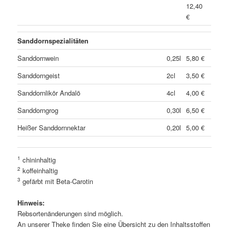
12,40
€
Sanddornspezialitäten
Sanddornwein
0,25l
5,80 €
Sanddorngeist
2cl
3,50 €
Sanddornlikör Andalö
4cl
4,00 €
Sanddorngrog
0,30l
6,50 €
Heißer Sanddornnektar
0,20l
5,00 €
1
chininhaltig
2
koffeinhaltig
3
gefärbt mit Beta-Carotin
Hinweis:
Rebsortenänderungen sind möglich.
An unserer Theke finden Sie eine Übersicht zu den Inhaltsstoffen