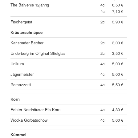
The Balvenie 12jährig
4cl
6,50 €
4cl
7,10 €
Fischergeist
2cl
3,90 €
Kräuterschnäpse
Karlsbader Becher
2cl
3,00 €
Underberg im Original Stielglas
2cl
3,50 €
Unikum
4cl
5,00 €
Jägermeister
4cl
5,00 €
Ramazzotti
4cl
5,50 €
Korn
Echter Nordhäuser Eis Korn
4cl
4,80 €
Wodka Gorbatschow
4cl
5,00 €
Kümmel