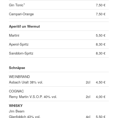
1
Gin Tonic
7,50 €
Campari-Orange
7,50 €
Aperitif un Wermut
Martini
5,50 €
Aperol-Spritz
8,30 €
Sanddorn-Spritz
8,30 €
Schnäpse
WEINBRAND
Asbach Uralt 38% vol.
2cl
4,50 €
COGNAC
Remy Martin V.S.O.P. 40% vol.
2cl
4,00 €
WHISKY
Jim Beam
Glenfiddich 43% vol.
4cl
5,50 €