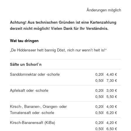
Änderungen möglich
Achtung! Aus technischen Gründen ist eine
Kartenzahlung
derzeit nicht möglich
! Vielen Dank für Ihr Verständnis.
Wat tau dringen
„De Hiddenseer hett bannig Döst, nich nur wenn’t heit is!“
Säfte un Schorl’n
Sanddornnektar oder -schorle
0,20l
4,40 €
0,50l
7,30 €
Apfelsaft oder -schorle
0,20l
3,00 €
0,50l
5,50 €
Kirsch-, Bananen-, Orangen- oder
0,20l
4,00 €
Tomatensaft oder -schorle
0,50l
6,20 €
Kirsch-Bananensaft (KiBa)
0,20l
4,20 €
0,50l
6,50 €