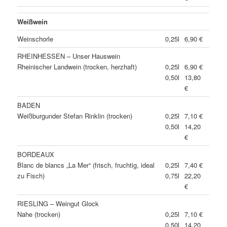
Weißwein
Weinschorle
0,25l
6,90 €
RHEINHESSEN – Unser Hauswein
Rheinischer Landwein (trocken, herzhaft)
0,25l
6,90 €
0,50l
13,80
€
BADEN
Weißburgunder Stefan Rinklin (trocken)
0,25l
7,10 €
0,50l
14,20
€
BORDEAUX
Blanc de blancs „La Mer“ (frisch, fruchtig, ideal
0,25l
7,40 €
zu Fisch)
0,75l
22,20
€
RIESLING – Weingut Glock
Nahe (trocken)
0,25l
7,10 €
0,50l
14,20